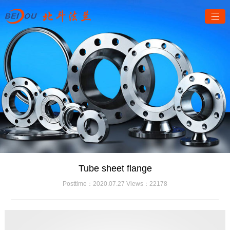
Tube sheet flange
Posttime：2020.07.27 Views：22178