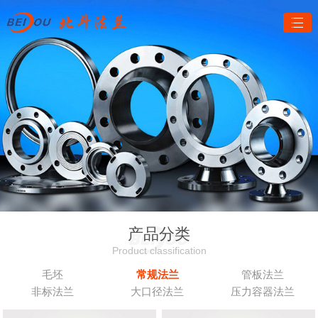
产品分类
Product classification
毛坯
常规法兰
管板法兰
非标法兰
大口径法兰
压力容器法兰